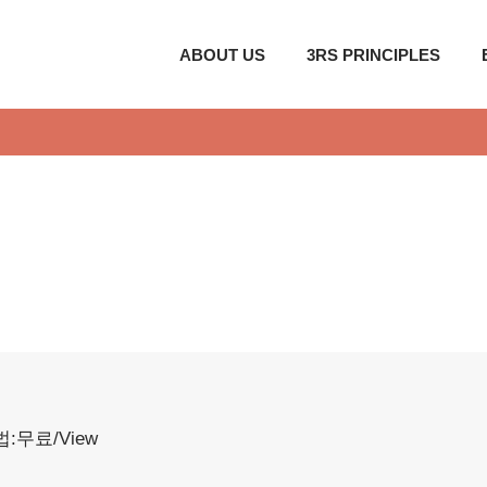
ABOUT US
3RS PRINCIPLES
:무료/View