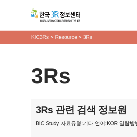
콘
텐
츠
KIC3Rs
>
Resource
>
3Rs
로
건
너
3Rs
뛰
기
3Rs 관련 검색 정보원
BIC Study
자료유형:기타
언어:KOR
열람방법