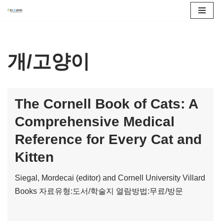
콘
텐
츠
개/고양이
로
건
너
The Cornell Book of Cats: A
뛰
Comprehensive Medical
기
Reference for Every Cat and
Kitten
Siegal, Mordecai (editor) and Cornell University
Villard
Books
자료유형:도서/학술지
열람방법:무료/방문