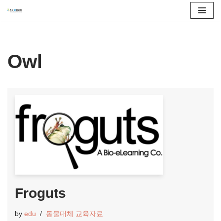
콘
텐
츠
Owl
로
건
너
뛰
기
Froguts
by
edu
동물대체 교육자료