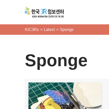
콘
텐
츠
KIC3Rs
>
Latest
>
Sponge
로
건
너
Sponge
뛰
기