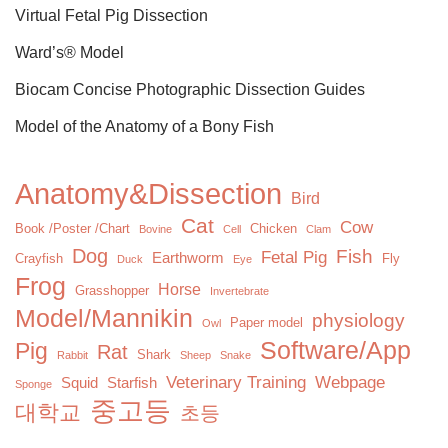
Virtual Fetal Pig Dissection
Ward’s® Model
Biocam Concise Photographic Dissection Guides
Model of the Anatomy of a Bony Fish
Anatomy&Dissection
Bird
Cat
Cow
Book /Poster /Chart
Chicken
Bovine
Cell
Clam
Dog
Fish
Fetal Pig
Earthworm
Crayfish
Fly
Duck
Eye
Frog
Horse
Grasshopper
Invertebrate
Model/Mannikin
physiology
Paper model
Owl
Software/App
Pig
Rat
Shark
Rabbit
Sheep
Snake
Veterinary Training
Webpage
Squid
Starfish
Sponge
중고등
대학교
초등