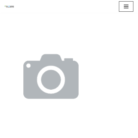
콘
텐
츠
로
건
너
뛰
기