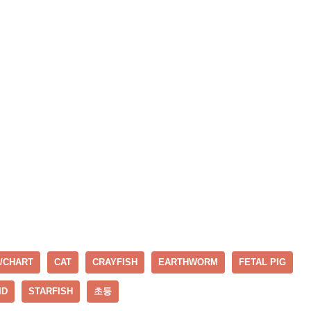
/CHART
CAT
CRAYFISH
EARTHWORM
FETAL PIG
ID
STARFISH
초등