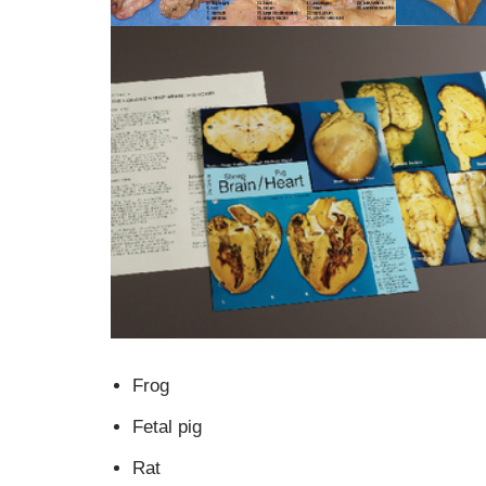
Frog
Fetal pig
Rat