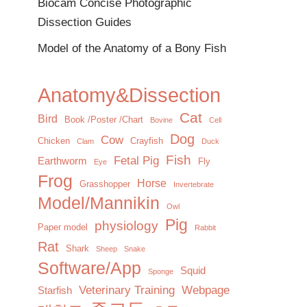
Biocam Concise Photographic
Dissection Guides
Model of the Anatomy of a Bony Fish
Anatomy&Dissection
Cat
Bird
Book /Poster /Chart
Bovine
Cell
Dog
Cow
Chicken
Crayfish
Clam
Duck
Fish
Fetal Pig
Earthworm
Fly
Eye
Frog
Horse
Grasshopper
Invertebrate
Model/Mannikin
Owl
Pig
physiology
Paper model
Rabbit
Rat
Shark
Sheep
Snake
Software/App
Squid
Sponge
Veterinary Training
Webpage
Starfish