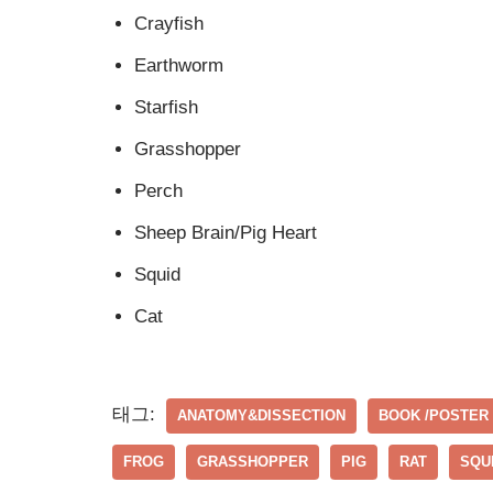
Crayfish
Earthworm
Starfish
Grasshopper
Perch
Sheep Brain/Pig Heart
Squid
Cat
태그:
ANATOMY&DISSECTION
BOOK /POSTER 
FROG
GRASSHOPPER
PIG
RAT
SQU