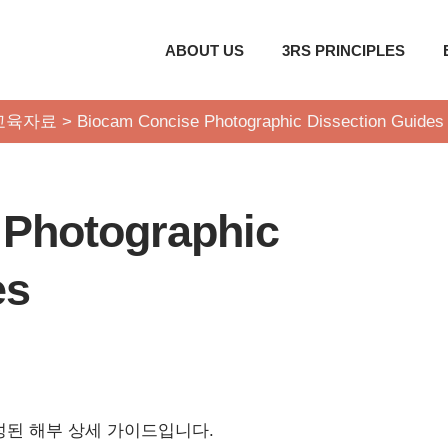
ABOUT US
3RS PRINCIPLES
교육자료
>
Biocam Concise Photographic Dissection Guides
 Photographic
es
성된 해부 상세 가이드입니다.