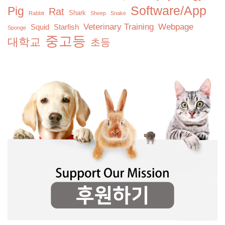
Software/App
Pig
Rat
Shark
Rabbit
Sheep
Snake
Veterinary Training
Webpage
Squid
Starfish
Sponge
중고등
대학교
초등