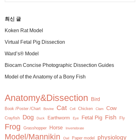
최신 글
Koken Rat Model
Virtual Fetal Pig Dissection
Ward’s® Model
Biocam Concise Photographic Dissection Guides
Model of the Anatomy of a Bony Fish
Anatomy&Dissection
Bird
Cat
Cow
Book /Poster /Chart
Chicken
Bovine
Cell
Clam
Dog
Fish
Fetal Pig
Earthworm
Crayfish
Fly
Duck
Eye
Frog
Horse
Grasshopper
Invertebrate
Model/Mannikin
physiology
Paper model
Owl