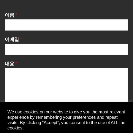
이름
*
이메일
*
내용
*
We use cookies on our website to give you the most relevant
Send Message
experience by remembering your preferences and repeat
visits. By clicking “Accept”, you consent to the use of ALL the
cookies.