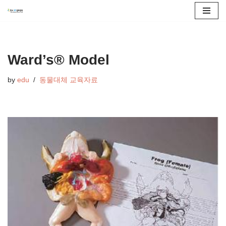
콘
텐
츠
Ward’s® Model
로
by
edu
동물대체 교육자료
건
너
뛰
기