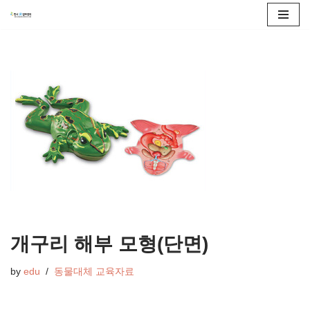
콘
텐
츠
로
건
너
뛰
기
개구리 해부 모형(단면)
by
edu
동물대체 교육자료