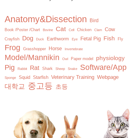
Anatomy&Dissection
Bird
Cat
Cow
Book /Poster /Chart
Chicken
Bovine
Cell
Clam
Dog
Fish
Fetal Pig
Earthworm
Crayfish
Fly
Duck
Eye
Frog
Horse
Grasshopper
Invertebrate
Model/Mannikin
physiology
Paper model
Owl
Software/App
Pig
Rat
Shark
Rabbit
Sheep
Snake
Veterinary Training
Webpage
Squid
Starfish
Sponge
중고등
대학교
초등