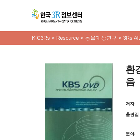
콘
텐
츠
KIC3Rs
>
Resource
>
동물대상연구
>
3Rs Alt
로
건
너
환
뛰
기
음
저자
출판일
분야