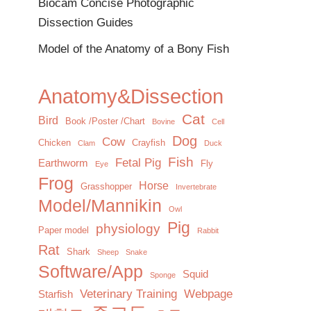
Biocam Concise Photographic
Dissection Guides
Model of the Anatomy of a Bony Fish
Anatomy&Dissection
Cat
Bird
Book /Poster /Chart
Bovine
Cell
Dog
Cow
Chicken
Crayfish
Clam
Duck
Fish
Fetal Pig
Earthworm
Fly
Eye
Frog
Horse
Grasshopper
Invertebrate
Model/Mannikin
Owl
Pig
physiology
Paper model
Rabbit
Rat
Shark
Sheep
Snake
Software/App
Squid
Sponge
Veterinary Training
Webpage
Starfish