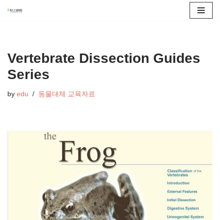
콘
텐
츠
Vertebrate Dissection Guides
로
Series
건
너
by
edu
동물대체 교육자료
뛰
기