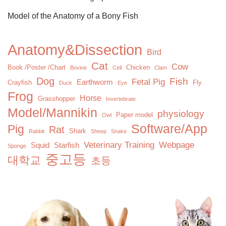
Model of the Anatomy of a Bony Fish
Anatomy&Dissection
Bird
Cat
Cow
Book /Poster /Chart
Chicken
Bovine
Cell
Clam
Dog
Fish
Fetal Pig
Earthworm
Crayfish
Fly
Duck
Eye
Frog
Horse
Grasshopper
Invertebrate
Model/Mannikin
physiology
Paper model
Owl
Software/App
Pig
Rat
Shark
Rabbit
Sheep
Snake
Veterinary Training
Webpage
Squid
Starfish
Sponge
중고등
대학교
초등