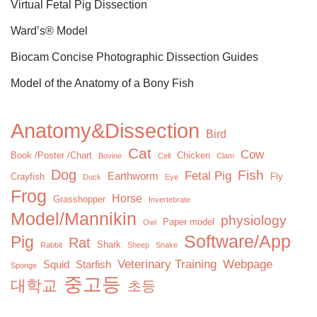
Virtual Fetal Pig Dissection
Ward’s® Model
Biocam Concise Photographic Dissection Guides
Model of the Anatomy of a Bony Fish
Anatomy&Dissection
Bird
Cat
Cow
Book /Poster /Chart
Chicken
Bovine
Cell
Clam
Dog
Fish
Fetal Pig
Earthworm
Crayfish
Fly
Duck
Eye
Frog
Horse
Grasshopper
Invertebrate
Model/Mannikin
physiology
Paper model
Owl
Software/App
Pig
Rat
Shark
Rabbit
Sheep
Snake
Veterinary Training
Webpage
Squid
Starfish
Sponge
중고등
대학교
초등