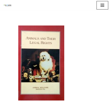
콘
텐
츠
로
건
너
뛰
기