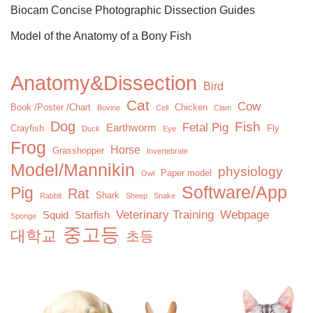
Biocam Concise Photographic Dissection Guides
Model of the Anatomy of a Bony Fish
Anatomy&Dissection
Bird
Cat
Cow
Book /Poster /Chart
Chicken
Bovine
Cell
Clam
Dog
Fish
Fetal Pig
Earthworm
Crayfish
Fly
Duck
Eye
Frog
Horse
Grasshopper
Invertebrate
Model/Mannikin
physiology
Paper model
Owl
Software/App
Pig
Rat
Shark
Rabbit
Sheep
Snake
Veterinary Training
Webpage
Squid
Starfish
Sponge
중고등
대학교
초등