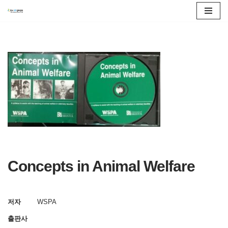
콘
텐
츠
로
건
너
뛰
기
Concepts in Animal Welfare
저자
WSPA
출판사