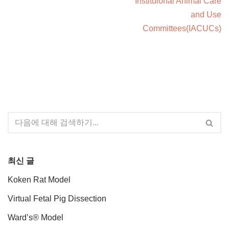
Instituional Animal Care
and Use
Committees(IACUCs)
최신 글
Koken Rat Model
Virtual Fetal Pig Dissection
Ward’s® Model