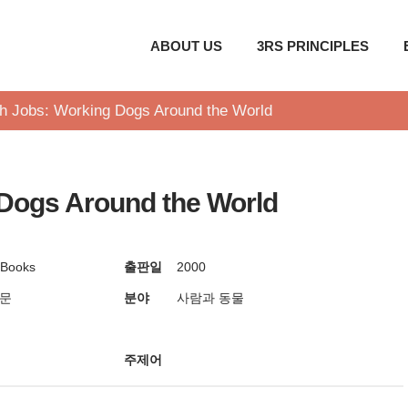
ABOUT US
3RS PRINCIPLES
h Jobs: Working Dogs Around the World
 Dogs Around the World
 Books
출판일
2000
방문
분야
사람과 동물
주제어