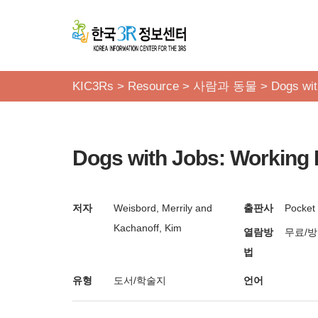
콘
텐
츠
KIC3Rs
>
Resource
>
사람과 동물
>
Dogs wit
로
건
너
Dogs with Jobs: Working
뛰
기
저자
Weisbord, Merrily and
출판사
Pocket
Kachanoff, Kim
열람방
무료/
법
유형
도서/학술지
언어