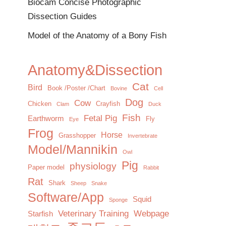
Biocam Concise Photographic
Dissection Guides
Model of the Anatomy of a Bony Fish
Anatomy&Dissection
Cat
Bird
Book /Poster /Chart
Bovine
Cell
Dog
Cow
Chicken
Crayfish
Clam
Duck
Fish
Fetal Pig
Earthworm
Fly
Eye
Frog
Horse
Grasshopper
Invertebrate
Model/Mannikin
Owl
Pig
physiology
Paper model
Rabbit
Rat
Shark
Sheep
Snake
Software/App
Squid
Sponge
Veterinary Training
Webpage
Starfish