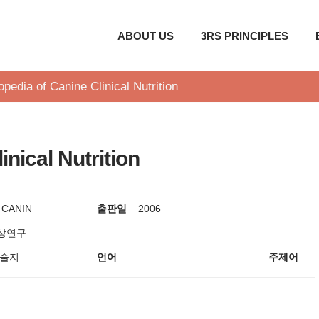
ABOUT US
3RS PRINCIPLES
pedia of Canine Clinical Nutrition
nical Nutrition
 CANIN
출판일
2006
상연구
학술지
언어
주제어