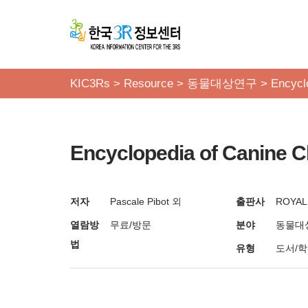
콘
텐
츠
KIC3Rs
>
Resource
>
동물대상연구
>
Encyclo
로
건
너
Encyclopedia of Canine Cli
뛰
기
저자
Pascale Pibot 외
출판사
ROYAL
열람방
무료/방문
분야
동물대
법
유형
도서/