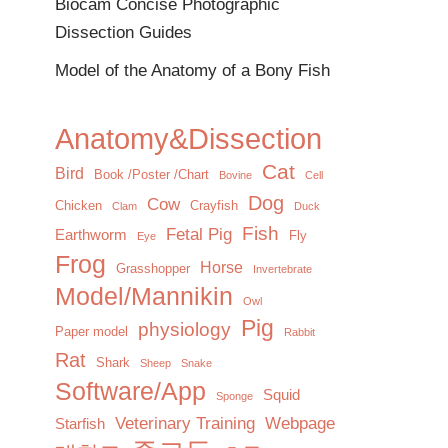
Biocam Concise Photographic
Dissection Guides
Model of the Anatomy of a Bony Fish
Anatomy&Dissection
Cat
Bird
Book /Poster /Chart
Bovine
Cell
Dog
Cow
Chicken
Crayfish
Clam
Duck
Fish
Fetal Pig
Earthworm
Fly
Eye
Frog
Horse
Grasshopper
Invertebrate
Model/Mannikin
Owl
Pig
physiology
Paper model
Rabbit
Rat
Shark
Sheep
Snake
Software/App
Squid
Sponge
Veterinary Training
Webpage
Starfish