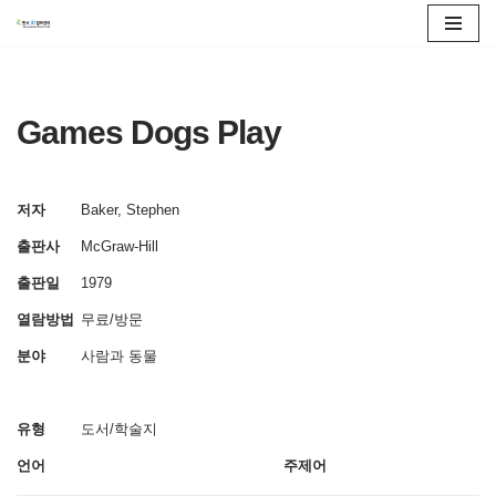
콘
텐
츠
Games Dogs Play
로
건
너
저자
Baker, Stephen
뛰
출판사
McGraw-Hill
기
출판일
1979
열람방법
무료/방문
분야
사람과 동물
유형
도서/학술지
언어
주제어