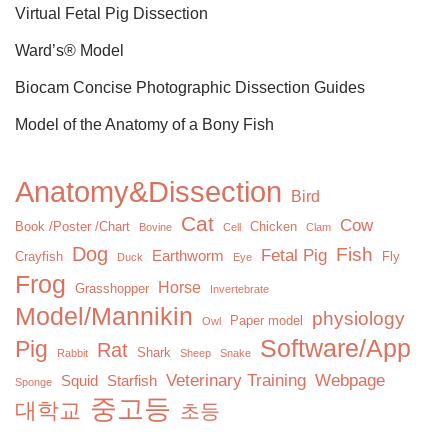
Virtual Fetal Pig Dissection
Ward’s® Model
Biocam Concise Photographic Dissection Guides
Model of the Anatomy of a Bony Fish
Anatomy&Dissection
Bird
Cat
Cow
Book /Poster /Chart
Chicken
Bovine
Cell
Clam
Dog
Fish
Fetal Pig
Earthworm
Crayfish
Fly
Duck
Eye
Frog
Horse
Grasshopper
Invertebrate
Model/Mannikin
physiology
Paper model
Owl
Software/App
Pig
Rat
Shark
Rabbit
Sheep
Snake
Veterinary Training
Webpage
Squid
Starfish
Sponge
중고등
대학교
초등