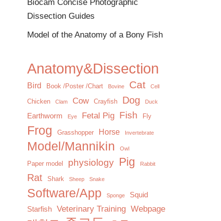
Biocam Concise Photographic
Dissection Guides
Model of the Anatomy of a Bony Fish
Anatomy&Dissection
Cat
Bird
Book /Poster /Chart
Bovine
Cell
Dog
Cow
Chicken
Crayfish
Clam
Duck
Fish
Fetal Pig
Earthworm
Fly
Eye
Frog
Horse
Grasshopper
Invertebrate
Model/Mannikin
Owl
Pig
physiology
Paper model
Rabbit
Rat
Shark
Sheep
Snake
Software/App
Squid
Sponge
Veterinary Training
Webpage
Starfish