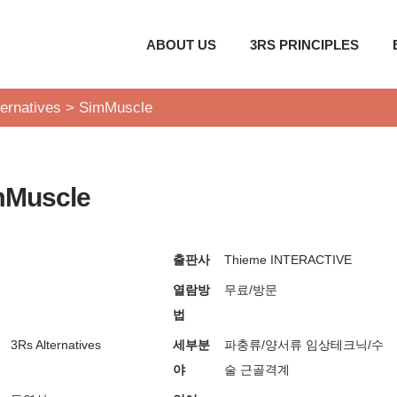
ABOUT US
3RS PRINCIPLES
ernatives
>
SimMuscle
mMuscle
출판사
Thieme INTERACTIVE
열람방
무료/방문
법
3Rs Alternatives
세부분
파충류/양서류
임상테크닉/수
야
술
근골격계