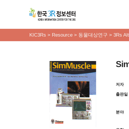
콘
텐
츠
KIC3Rs
>
Resource
>
동물대상연구
>
3Rs Alt
로
건
너
Si
뛰
기
저자
출판일
분야