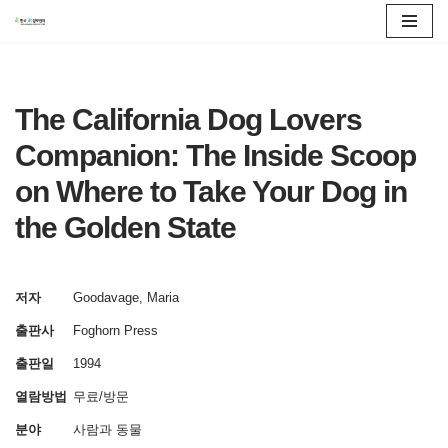
콘
텐
츠
The California Dog Lovers
로
Companion: The Inside Scoop
건
on Where to Take Your Dog in
너
뛰
the Golden State
기
저자
Goodavage, Maria
출판사
Foghorn Press
출판일
1994
열람방법
무료/방문
분야
사람과 동물