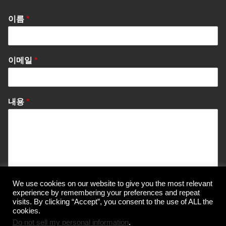
이름
*
이메일
*
내용
*
We use cookies on our website to give you the most relevant
Send Message
experience by remembering your preferences and repeat
visits. By clicking “Accept”, you consent to the use of ALL the
cookies.
Do not sell my personal information
.