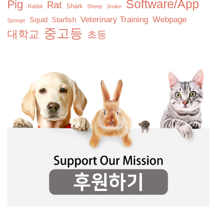
Software/App
Pig
Rat
Shark
Rabbit
Sheep
Snake
Veterinary Training
Webpage
Squid
Starfish
Sponge
중고등
대학교
초등