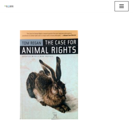
콘
텐
츠
로
건
너
뛰
기