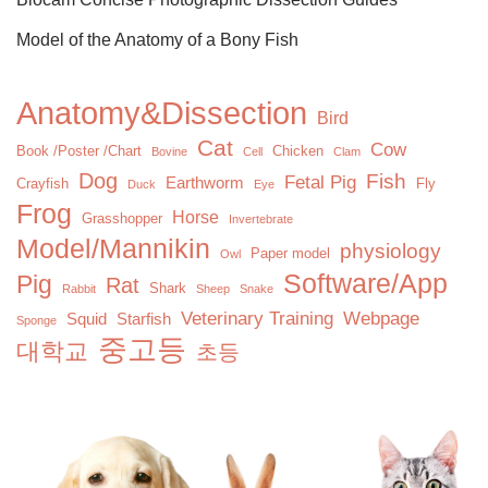
Model of the Anatomy of a Bony Fish
Anatomy&Dissection
Bird
Cat
Cow
Book /Poster /Chart
Chicken
Bovine
Cell
Clam
Dog
Fish
Fetal Pig
Earthworm
Crayfish
Fly
Duck
Eye
Frog
Horse
Grasshopper
Invertebrate
Model/Mannikin
physiology
Paper model
Owl
Software/App
Pig
Rat
Shark
Rabbit
Sheep
Snake
Veterinary Training
Webpage
Squid
Starfish
Sponge
중고등
대학교
초등