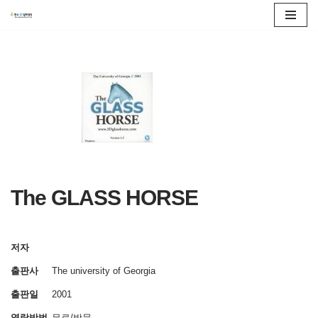
콘
텐
츠
로
건
너
뛰
기
The GLASS HORSE
저자
출판사
The university of Georgia
출판일
2001
열람방법
무료/방문