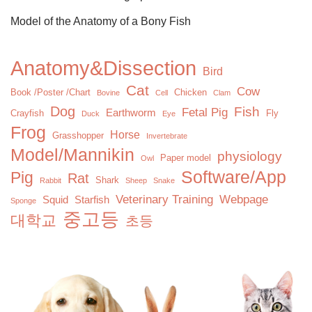
Model of the Anatomy of a Bony Fish
Anatomy&Dissection
Bird
Cat
Cow
Book /Poster /Chart
Chicken
Bovine
Cell
Clam
Dog
Fish
Fetal Pig
Earthworm
Crayfish
Fly
Duck
Eye
Frog
Horse
Grasshopper
Invertebrate
Model/Mannikin
physiology
Paper model
Owl
Software/App
Pig
Rat
Shark
Rabbit
Sheep
Snake
Veterinary Training
Webpage
Squid
Starfish
Sponge
중고등
대학교
초등