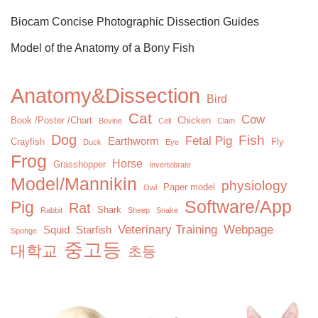
Biocam Concise Photographic Dissection Guides
Model of the Anatomy of a Bony Fish
Anatomy&Dissection
Bird
Cat
Cow
Book /Poster /Chart
Chicken
Bovine
Cell
Clam
Dog
Fish
Fetal Pig
Earthworm
Crayfish
Fly
Duck
Eye
Frog
Horse
Grasshopper
Invertebrate
Model/Mannikin
physiology
Paper model
Owl
Software/App
Pig
Rat
Shark
Rabbit
Sheep
Snake
Veterinary Training
Webpage
Squid
Starfish
Sponge
중고등
대학교
초등