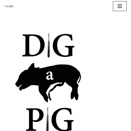
콘
텐
츠
로
건
너
뛰
기