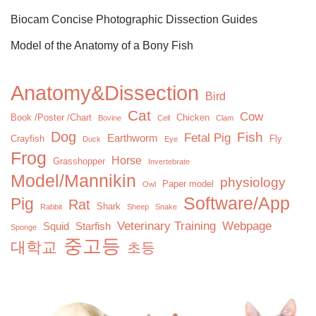
Biocam Concise Photographic Dissection Guides
Model of the Anatomy of a Bony Fish
Anatomy&Dissection
Bird
Cat
Cow
Book /Poster /Chart
Chicken
Bovine
Cell
Clam
Dog
Fish
Fetal Pig
Earthworm
Crayfish
Fly
Duck
Eye
Frog
Horse
Grasshopper
Invertebrate
Model/Mannikin
physiology
Paper model
Owl
Software/App
Pig
Rat
Shark
Rabbit
Sheep
Snake
Veterinary Training
Webpage
Squid
Starfish
Sponge
중고등
대학교
초등