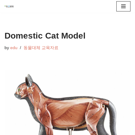
콘
텐
츠
Domestic Cat Model
로
by
edu
동물대체 교육자료
건
너
뛰
기