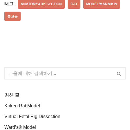
태그:
ANATOMY&DISSECTION
CAT
MODEL/MANNIKIN
중고등
최신 글
Koken Rat Model
Virtual Fetal Pig Dissection
Ward’s® Model